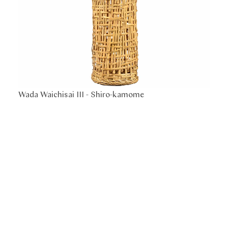
Wada Waichisai III -
Shiro-kamome
Wada 