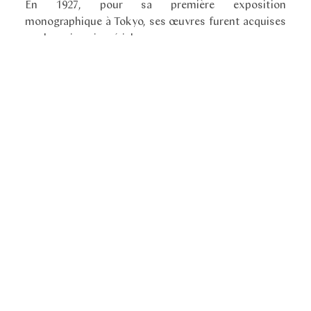
En 1927, pour sa première exposition
monographique à Tokyo, ses œuvres furent acquises
par la maison impériale.
Tout en utilisant toujours le nom du studio Ichisai, il
fut nommé Waichisai III en 1933 à la mort de Wada
Waichisai II.
Littérature
"Japanese Bamboo Baskets: Masterworks of Form
and Texture"
"Bamboo Masterworks Japanese Baskets from the
Lloyd Cotsen Collection"
..................................
Litterature
"Japanese Bamboo Baskets: Masterworks of Form
and Texture"